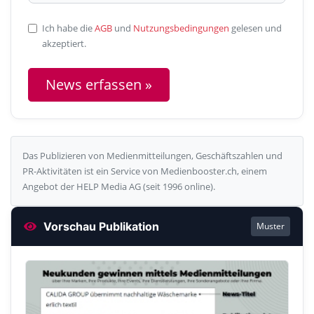
Ich habe die
AGB
und
Nutzungsbedingungen
gelesen und
akzeptiert.
News erfassen »
Das Publizieren von Medienmitteilungen, Geschäftszahlen und
PR-Aktivitäten ist ein Service von Medienbooster.ch, einem
Angebot der HELP Media AG (seit 1996 online).
Vorschau Publikation
Muster