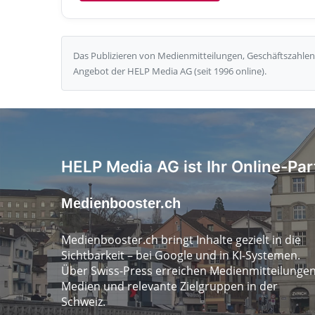
Das Publizieren von Medienmitteilungen, Geschäftszahlen 
Angebot der HELP Media AG (seit 1996 online).
HELP Media AG ist Ihr Online-Par
Medienbooster.ch
Medienbooster.ch bringt Inhalte gezielt in die
Sichtbarkeit – bei Google und in KI-Systemen.
Über Swiss-Press erreichen Medienmitteilunge
Medien und relevante Zielgruppen in der
Schweiz.