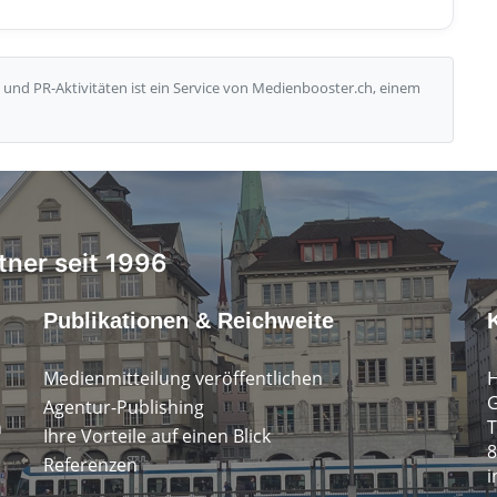
und PR-Aktivitäten ist ein Service von Medienbooster.ch, einem
tner seit 1996
Publikationen & Reichweite
Medienmitteilung veröffentlichen
H
G
Agentur-Publishing
n
T
Ihre Vorteile auf einen Blick
8
Referenzen
i