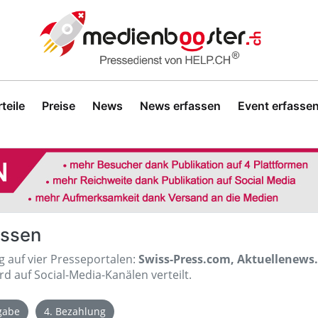
teile
Preise
News
News erfassen
Event erfasse
assen
ig auf vier Presseportalen:
Swiss-Press.com, Aktuellenews
d auf Social-Media-Kanälen verteilt.
igabe
4. Bezahlung