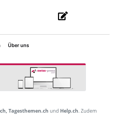
n
Über uns
.ch, Tagesthemen.ch
und
Help.ch
. Zudem