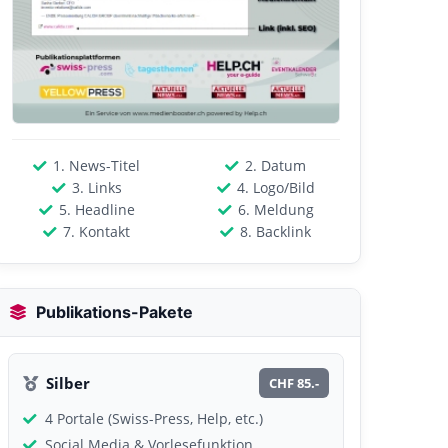
1. News-Titel
2. Datum
3. Links
4. Logo/Bild
5. Headline
6. Meldung
7. Kontakt
8. Backlink
Publikations-Pakete
Silber
CHF 85.-
4 Portale (Swiss-Press, Help, etc.)
Social Media & Vorlesefunktion