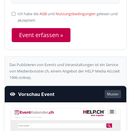
Ich habe die
AGB
und
Nutzungsbedingungen
gelesen und
akzeptiert.
Das Publizieren von Events und Veranstaltungen ist ein Service
von Medienbooster.ch, einem Angebot der HELP Media AG (seit
1996 online).
Vorschau Event
Muster