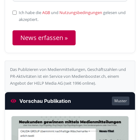
Ich habe die
AGB
und
Nutzungsbedingungen
gelesen und
akzeptiert.
News erfassen »
Das Publizieren von Medienmitteilungen, Geschäftszahlen und
PR-Aktivitäten ist ein Service von Medienbooster.ch, einem
Angebot der HELP Media AG (seit 1996 online).
Vorschau Publikation
Muster