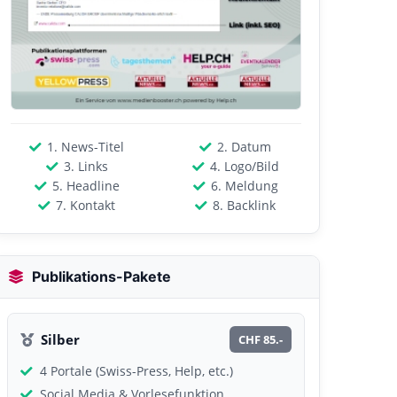
1. News-Titel
2. Datum
3. Links
4. Logo/Bild
5. Headline
6. Meldung
7. Kontakt
8. Backlink
Publikations-Pakete
Silber
CHF 85.-
4 Portale (Swiss-Press, Help, etc.)
Social Media & Vorlesefunktion