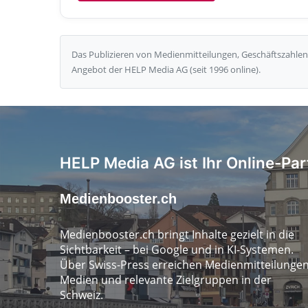
Das Publizieren von Medienmitteilungen, Geschäftszahlen 
Angebot der HELP Media AG (seit 1996 online).
HELP Media AG ist Ihr Online-Par
Medienbooster.ch
Medienbooster.ch bringt Inhalte gezielt in die
Sichtbarkeit – bei Google und in KI-Systemen.
Über Swiss-Press erreichen Medienmitteilunge
Medien und relevante Zielgruppen in der
Schweiz.