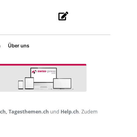
n
Über uns
.ch, Tagesthemen.ch
und
Help.ch
. Zudem