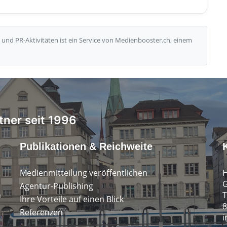
und PR-Aktivitäten ist ein Service von Medienbooster.ch, einem
tner seit 1996
Publikationen & Reichweite
Medienmitteilung veröffentlichen
H
G
Agentur-Publishing
n
T
Ihre Vorteile auf einen Blick
8
Referenzen
i