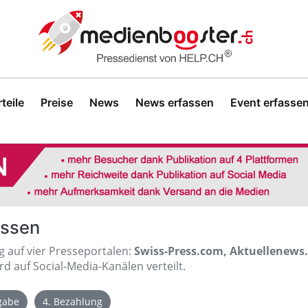
teile
Preise
News
News erfassen
Event erfasse
assen
ig auf vier Presseportalen:
Swiss-Press.com, Aktuellenews
d auf Social-Media-Kanälen verteilt.
igabe
4. Bezahlung