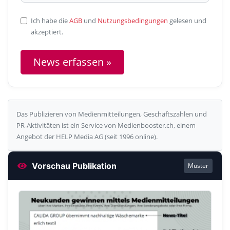
Ich habe die
AGB
und
Nutzungsbedingungen
gelesen und
akzeptiert.
News erfassen »
Das Publizieren von Medienmitteilungen, Geschäftszahlen und
PR-Aktivitäten ist ein Service von Medienbooster.ch, einem
Angebot der HELP Media AG (seit 1996 online).
Vorschau Publikation
Muster