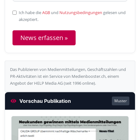
Ich habe die
AGB
und
Nutzungsbedingungen
gelesen und
akzeptiert.
News erfassen »
Das Publizieren von Medienmitteilungen, Geschäftszahlen und
PR-Aktivitäten ist ein Service von Medienbooster.ch, einem
Angebot der HELP Media AG (seit 1996 online).
Vorschau Publikation
Muster