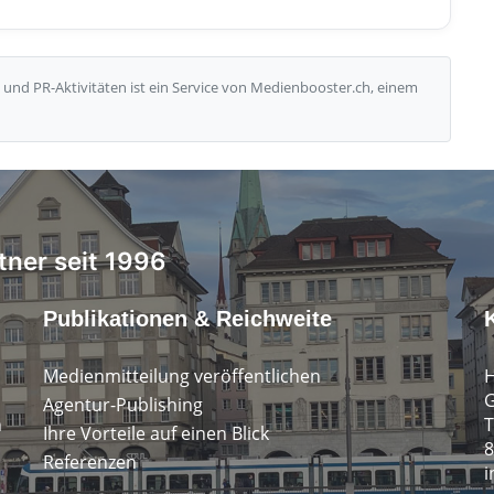
und PR-Aktivitäten ist ein Service von Medienbooster.ch, einem
tner seit 1996
Publikationen & Reichweite
Medienmitteilung veröffentlichen
H
G
Agentur-Publishing
n
T
Ihre Vorteile auf einen Blick
8
Referenzen
i