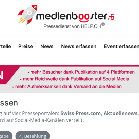
teile
Preise
News
News erfassen
Event erfasse
assen
ig auf vier Presseportalen:
Swiss-Press.com, Aktuellenews
d auf Social-Media-Kanälen verteilt.
igabe
4. Bezahlung