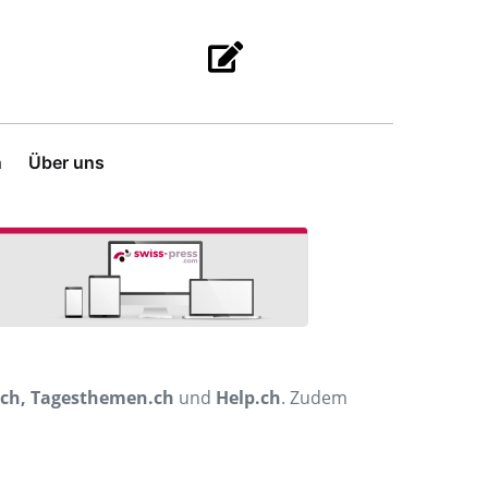
n
Über uns
.ch, Tagesthemen.ch
und
Help.ch
. Zudem