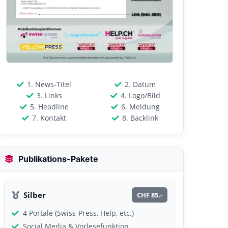
1. News-Titel
2. Datum
3. Links
4. Logo/Bild
5. Headline
6. Meldung
7. Kontakt
8. Backlink
Publikations-Pakete
Silber
CHF 85.-
4 Portale (Swiss-Press, Help, etc.)
Social Media & Vorlesefunktion