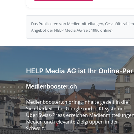
Das Publizieren von Medienmitteilungen, Geschäftszahlen 
Angebot der HELP Media AG (seit 1996 online).
HELP Media AG ist Ihr Online-Par
Medienbooster.ch
Medienbooster.ch bringt Inhalte gezielt in die
Sichtbarkeit – bei Google und in KI-Systemen.
Über Swiss-Press erreichen Medienmitteilunge
Medien und relevante Zielgruppen in der
Schweiz.