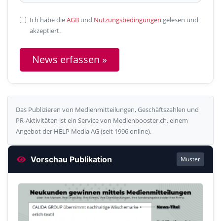
Ich habe die
AGB
und
Nutzungsbedingungen
gelesen und
akzeptiert.
News erfassen »
Das Publizieren von Medienmitteilungen, Geschäftszahlen und
PR-Aktivitäten ist ein Service von Medienbooster.ch, einem
Angebot der HELP Media AG (seit 1996 online).
Vorschau Publikation
Muster