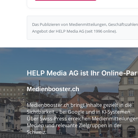
Das Publizieren von Medienmitteilungen, Geschäftszahlen 
Angebot der HELP Media AG (seit 1996 online).
HELP Media AG ist Ihr Online-Par
Medienbooster.ch
Medienbooster.ch bringt Inhalte gezielt in die
Sichtbarkeit – bei Google und in KI-Systemen.
Über Swiss-Press erreichen Medienmitteilunge
Medien und relevante Zielgruppen in der
Schweiz.