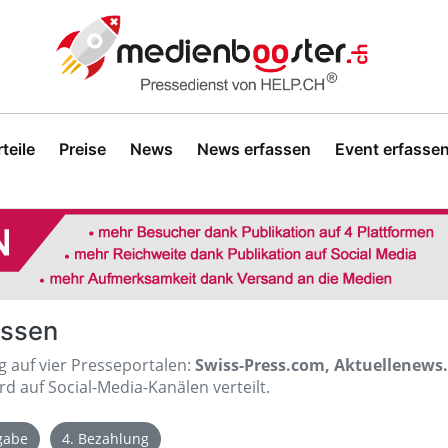
teile
Preise
News
News erfassen
Event erfasse
assen
ig auf vier Presseportalen:
Swiss-Press.com, Aktuellenews
d auf Social-Media-Kanälen verteilt.
igabe
4. Bezahlung