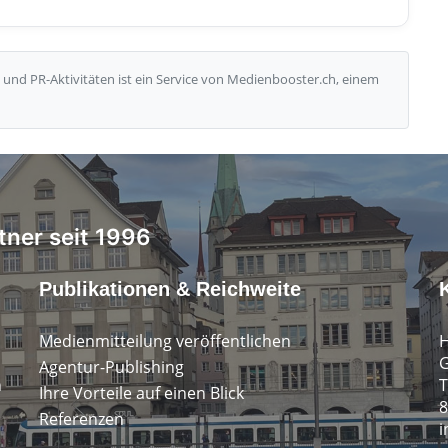
und PR-Aktivitäten ist ein Service von Medienbooster.ch, einem
tner seit 1996
Publikationen & Reichweite
Medienmitteilung veröffentlichen
H
G
Agentur-Publishing
n
T
Ihre Vorteile auf einen Blick
8
Referenzen
i