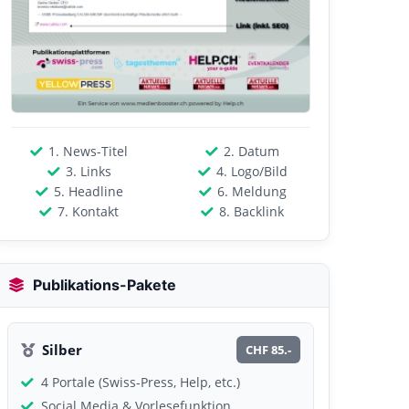
1. News-Titel
2. Datum
3. Links
4. Logo/Bild
5. Headline
6. Meldung
7. Kontakt
8. Backlink
Publikations-Pakete
Silber
CHF 85.-
4 Portale (Swiss-Press, Help, etc.)
Social Media & Vorlesefunktion