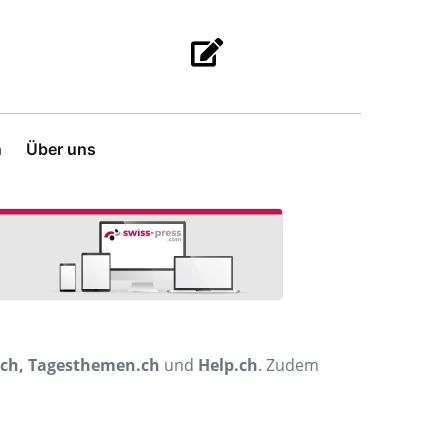
n
Über uns
.ch, Tagesthemen.ch
und
Help.ch
. Zudem