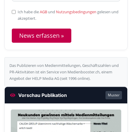
Ich habe die
AGB
und
Nutzungsbedingungen
gelesen und
akzeptiert.
News erfassen »
Das Publizieren von Medienmitteilungen, Geschäftszahlen und
PR-Aktivitäten ist ein Service von Medienbooster.ch, einem
Angebot der HELP Media AG (seit 1996 online).
Vorschau Publikation
Muster