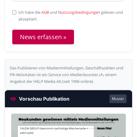
Ich habe die
AGB
und
Nutzungsbedingungen
gelesen und
akzeptiert.
News erfassen »
Das Publizieren von Medienmitteilungen, Geschäftszahlen und
PR-Aktivitäten ist ein Service von Medienbooster.ch, einem
Angebot der HELP Media AG (seit 1996 online).
Vorschau Publikation
Muster