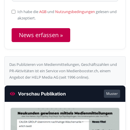
Ich habe die
AGB
und
Nutzungsbedingungen
gelesen und
akzeptiert.
News erfassen »
Das Publizieren von Medienmitteilungen, Geschäftszahlen und
PR-Aktivitäten ist ein Service von Medienbooster.ch, einem
Angebot der HELP Media AG (seit 1996 online).
Vorschau Publikation
Muster