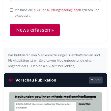
Ich habe die
AGB
und
Nutzungsbedingungen
gelesen und
akzeptiert.
News erfassen »
Das Publizieren von Medienmitteilungen, Geschäftszahlen und
PR-Aktivitäten ist ein Service von Medienbooster.ch, einem
Angebot der HELP Media AG (seit 1996 online).
Vorschau Publikation
Muster