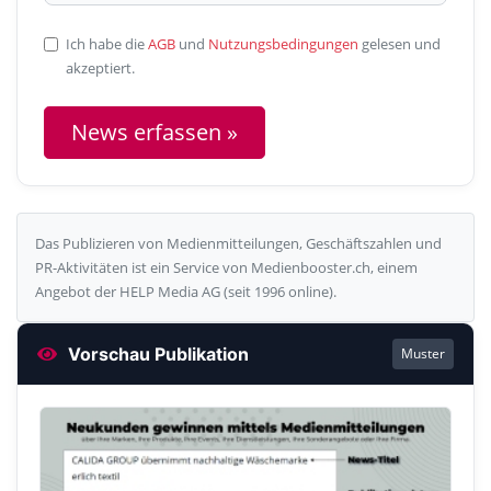
Ich habe die
AGB
und
Nutzungsbedingungen
gelesen und
akzeptiert.
News erfassen »
Das Publizieren von Medienmitteilungen, Geschäftszahlen und
PR-Aktivitäten ist ein Service von Medienbooster.ch, einem
Angebot der HELP Media AG (seit 1996 online).
Vorschau Publikation
Muster