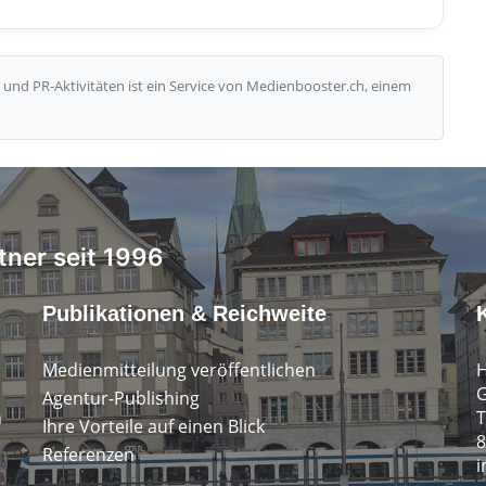
und PR-Aktivitäten ist ein Service von Medienbooster.ch, einem
tner seit 1996
Publikationen & Reichweite
Medienmitteilung veröffentlichen
H
G
Agentur-Publishing
n
T
Ihre Vorteile auf einen Blick
8
Referenzen
i