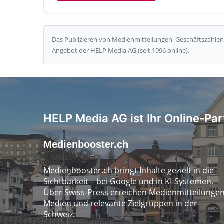
Das Publizieren von Medienmitteilungen, Geschäftszahlen 
Angebot der HELP Media AG (seit 1996 online).
HELP Media AG ist Ihr Online-Par
Medienbooster.ch
Medienbooster.ch bringt Inhalte gezielt in die
Sichtbarkeit – bei Google und in KI-Systemen.
Über Swiss-Press erreichen Medienmitteilunge
Medien und relevante Zielgruppen in der
Schweiz.