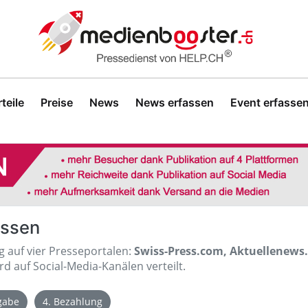
teile
Preise
News
News erfassen
Event erfasse
assen
ig auf vier Presseportalen:
Swiss-Press.com, Aktuellenews
d auf Social-Media-Kanälen verteilt.
igabe
4. Bezahlung