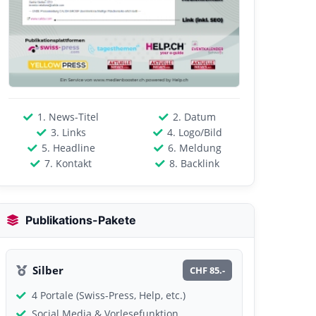
1. News-Titel
2. Datum
3. Links
4. Logo/Bild
5. Headline
6. Meldung
7. Kontakt
8. Backlink
Publikations-Pakete
Silber
CHF 85.-
4 Portale (Swiss-Press, Help, etc.)
Social Media & Vorlesefunktion