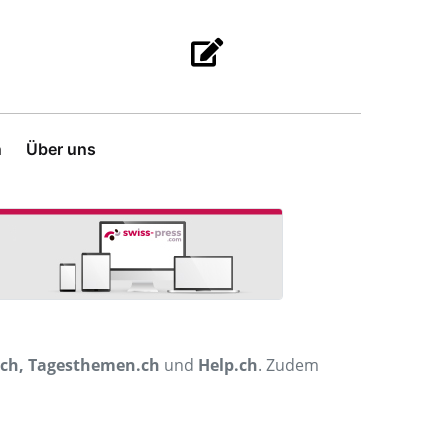
n
Über uns
.ch, Tagesthemen.ch
und
Help.ch
. Zudem