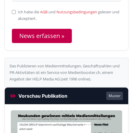
Ich habe die
AGB
und
Nutzungsbedingungen
gelesen und
akzeptiert.
News erfassen »
Das Publizieren von Medienmitteilungen, Geschäftszahlen und
PR-Aktivitäten ist ein Service von Medienbooster.ch, einem
Angebot der HELP Media AG (seit 1996 online).
Vorschau Publikation
Muster