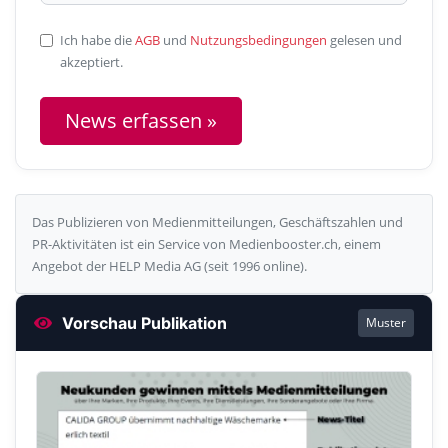
Ich habe die
AGB
und
Nutzungsbedingungen
gelesen und
akzeptiert.
News erfassen »
Das Publizieren von Medienmitteilungen, Geschäftszahlen und
PR-Aktivitäten ist ein Service von Medienbooster.ch, einem
Angebot der HELP Media AG (seit 1996 online).
Vorschau Publikation
Muster