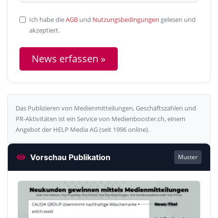
Ich habe die
AGB
und
Nutzungsbedingungen
gelesen und
akzeptiert.
News erfassen »
Das Publizieren von Medienmitteilungen, Geschäftszahlen und
PR-Aktivitäten ist ein Service von Medienbooster.ch, einem
Angebot der HELP Media AG (seit 1996 online).
Vorschau Publikation
Muster