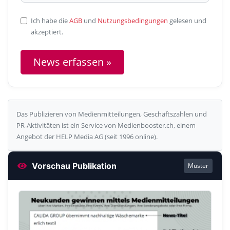
Ich habe die
AGB
und
Nutzungsbedingungen
gelesen und
akzeptiert.
News erfassen »
Das Publizieren von Medienmitteilungen, Geschäftszahlen und
PR-Aktivitäten ist ein Service von Medienbooster.ch, einem
Angebot der HELP Media AG (seit 1996 online).
Vorschau Publikation
Muster