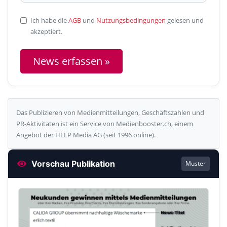
Ich habe die
AGB
und
Nutzungsbedingungen
gelesen und
akzeptiert.
News erfassen »
Das Publizieren von Medienmitteilungen, Geschäftszahlen und
PR-Aktivitäten ist ein Service von Medienbooster.ch, einem
Angebot der HELP Media AG (seit 1996 online).
Vorschau Publikation
Muster