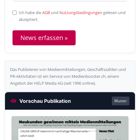
Ich habe die
AGB
und
Nutzungsbedingungen
gelesen und
akzeptiert.
News erfassen »
Das Publizieren von Medienmitteilungen, Geschäftszahlen und
PR-Aktivitäten ist ein Service von Medienbooster.ch, einem
Angebot der HELP Media AG (seit 1996 online).
Vorschau Publikation
Muster