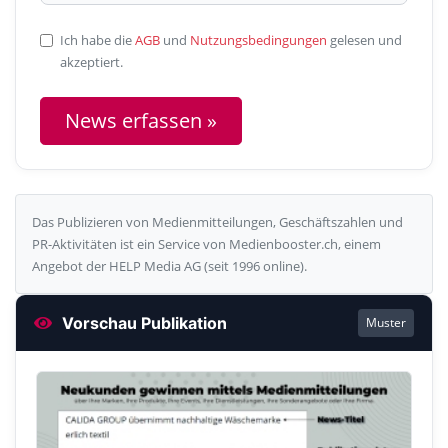
Ich habe die
AGB
und
Nutzungsbedingungen
gelesen und
akzeptiert.
News erfassen »
Das Publizieren von Medienmitteilungen, Geschäftszahlen und
PR-Aktivitäten ist ein Service von Medienbooster.ch, einem
Angebot der HELP Media AG (seit 1996 online).
Vorschau Publikation
Muster