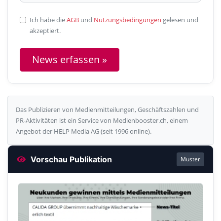
Ich habe die
AGB
und
Nutzungsbedingungen
gelesen und
akzeptiert.
News erfassen »
Das Publizieren von Medienmitteilungen, Geschäftszahlen und
PR-Aktivitäten ist ein Service von Medienbooster.ch, einem
Angebot der HELP Media AG (seit 1996 online).
Vorschau Publikation
Muster