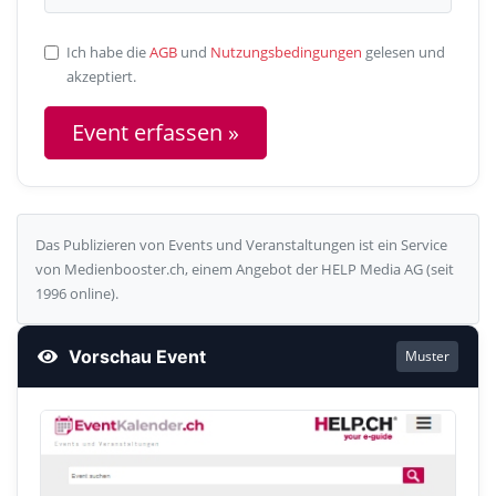
Ich habe die
AGB
und
Nutzungsbedingungen
gelesen und
akzeptiert.
Das Publizieren von Events und Veranstaltungen ist ein Service
von Medienbooster.ch, einem Angebot der HELP Media AG (seit
1996 online).
Vorschau Event
Muster