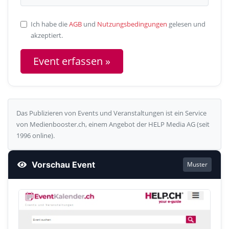
Ich habe die
AGB
und
Nutzungsbedingungen
gelesen und
akzeptiert.
Das Publizieren von Events und Veranstaltungen ist ein Service
von Medienbooster.ch, einem Angebot der HELP Media AG (seit
1996 online).
Vorschau Event
Muster