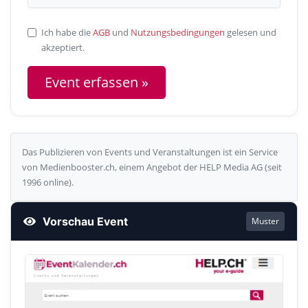
Ich habe die
AGB
und
Nutzungsbedingungen
gelesen und
akzeptiert.
Das Publizieren von Events und Veranstaltungen ist ein Service
von Medienbooster.ch, einem Angebot der HELP Media AG (seit
1996 online).
Vorschau Event
Muster