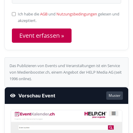
Ich habe die
AGB
und
Nutzungsbedingungen
gelesen und
akzeptiert.
Das Publizieren von Events und Veranstaltungen ist ein Service
von Medienbooster.ch, einem Angebot der HELP Media AG (seit
1996 online).
Vorschau Event
Muster