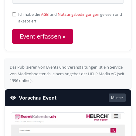
Ich habe die
AGB
und
Nutzungsbedingungen
gelesen und
akzeptiert.
Das Publizieren von Events und Veranstaltungen ist ein Service
von Medienbooster.ch, einem Angebot der HELP Media AG (seit
1996 online).
Vorschau Event
Muster