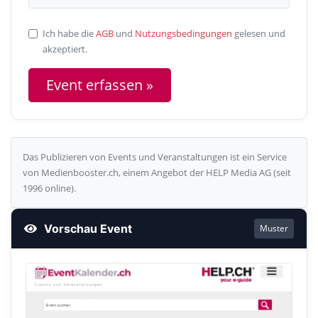
Ich habe die
AGB
und
Nutzungsbedingungen
gelesen und
akzeptiert.
Das Publizieren von Events und Veranstaltungen ist ein Service
von Medienbooster.ch, einem Angebot der HELP Media AG (seit
1996 online).
Vorschau Event
Muster