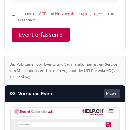
Ich habe die
AGB
und
Nutzungsbedingungen
gelesen und
akzeptiert.
Das Publizieren von Events und Veranstaltungen ist ein Service
von Medienbooster.ch, einem Angebot der HELP Media AG (seit
1996 online).
Vorschau Event
Muster