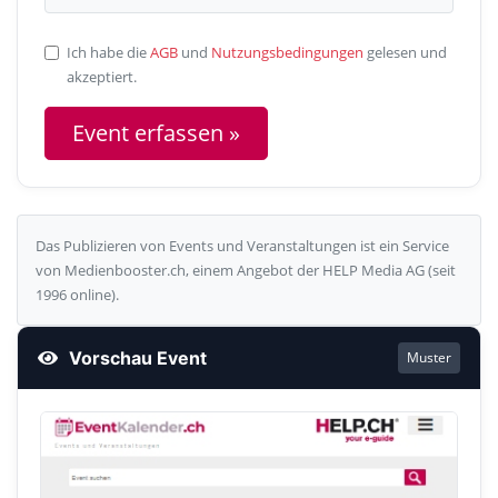
Ich habe die
AGB
und
Nutzungsbedingungen
gelesen und
akzeptiert.
Das Publizieren von Events und Veranstaltungen ist ein Service
von Medienbooster.ch, einem Angebot der HELP Media AG (seit
1996 online).
Vorschau Event
Muster