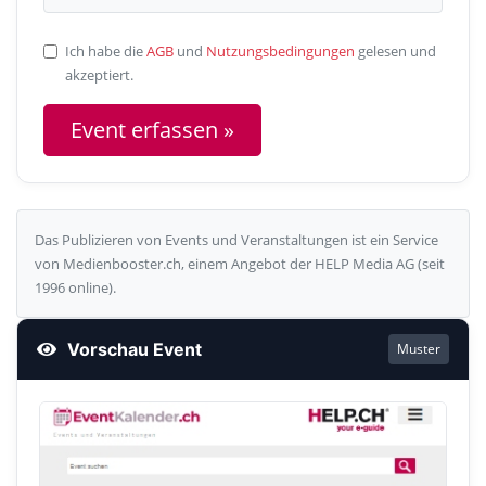
Ich habe die
AGB
und
Nutzungsbedingungen
gelesen und
akzeptiert.
Das Publizieren von Events und Veranstaltungen ist ein Service
von Medienbooster.ch, einem Angebot der HELP Media AG (seit
1996 online).
Vorschau Event
Muster