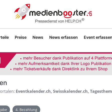
teile
Preise
News
News erfassen
Event erfasse
sen
Portalen:
Eventkalender.ch, Swisskalender.ch, Tagesthe
igabe
4. Bezahlung