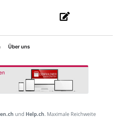
n
Über uns
men.ch
und
Help.ch
. Maximale Reichweite