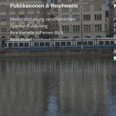
Publikationen & Reichweite
Medienmitteilung veröffentlichen
H
G
Agentur-Publishing
n
T
Ihre Vorteile auf einen Blick
8
Referenzen
i
S