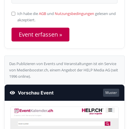
Ich habe die
AGB
und
Nutzungsbedingungen
gelesen und
akzeptiert.
Das Publizieren von Events und Veranstaltungen ist ein Service
von Medienbooster.ch, einem Angebot der HELP Media AG (seit
1996 online).
Vorschau Event
Muster