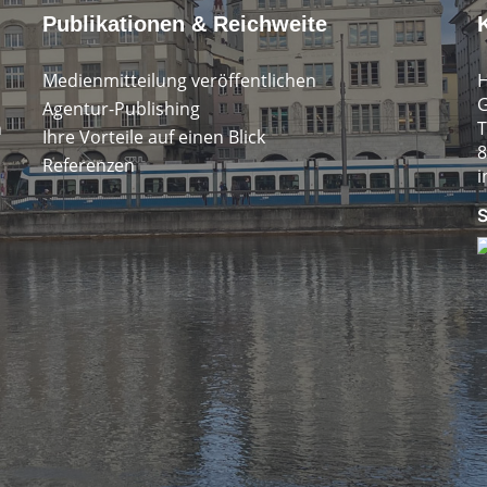
Publikationen & Reichweite
Medienmitteilung veröffentlichen
H
G
Agentur-Publishing
n
T
Ihre Vorteile auf einen Blick
8
Referenzen
i
S