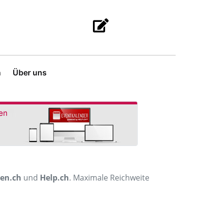
n
Über uns
men.ch
und
Help.ch
. Maximale Reichweite