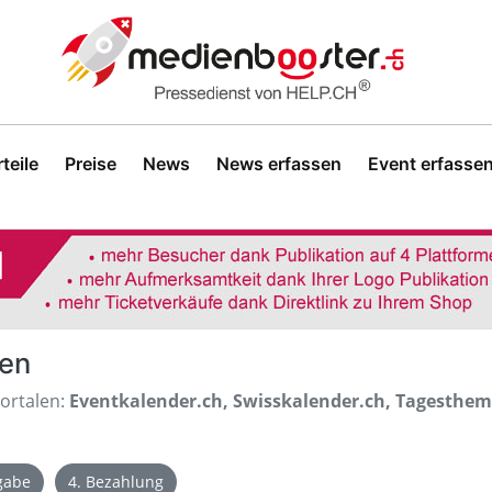
teile
Preise
News
News erfassen
Event erfasse
sen
Portalen:
Eventkalender.ch, Swisskalender.ch, Tagesthe
igabe
4. Bezahlung