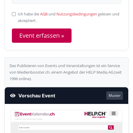
Ich habe die
AGB
und
Nutzungsbedingungen
gelesen und
akzeptiert.
Das Publizieren von Events und Veranstaltungen ist ein Service
von Medienbooster.ch, einem Angebot der HELP Media AG (seit
1996 online).
Vorschau Event
Muster