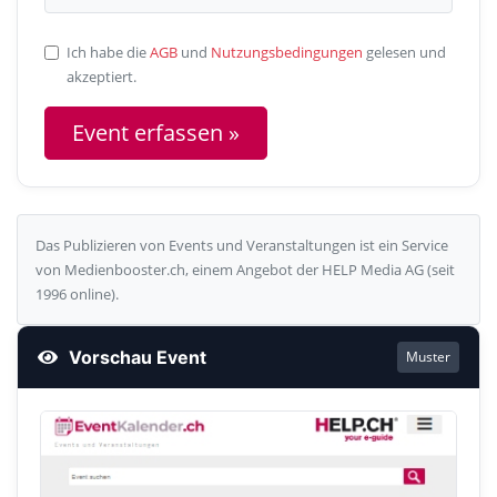
Ich habe die
AGB
und
Nutzungsbedingungen
gelesen und
akzeptiert.
Das Publizieren von Events und Veranstaltungen ist ein Service
von Medienbooster.ch, einem Angebot der HELP Media AG (seit
1996 online).
Vorschau Event
Muster