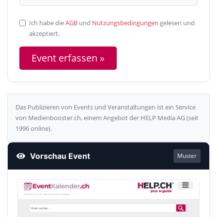
Ich habe die
AGB
und
Nutzungsbedingungen
gelesen und
akzeptiert.
Das Publizieren von Events und Veranstaltungen ist ein Service
von Medienbooster.ch, einem Angebot der HELP Media AG (seit
1996 online).
Vorschau Event
Muster