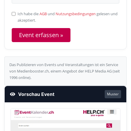
Ich habe die
AGB
und
Nutzungsbedingungen
gelesen und
akzeptiert.
Das Publizieren von Events und Veranstaltungen ist ein Service
von Medienbooster.ch, einem Angebot der HELP Media AG (seit
1996 online).
Vorschau Event
Muster