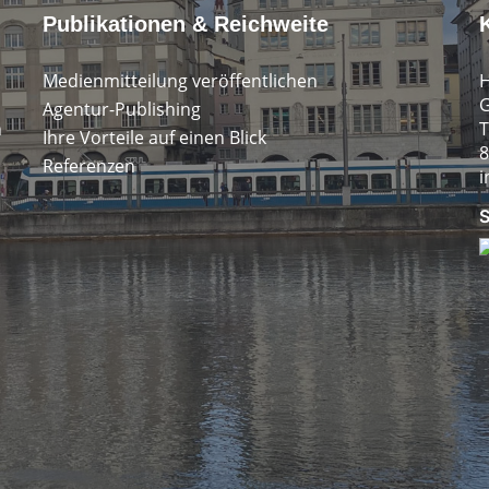
Publikationen & Reichweite
Medienmitteilung veröffentlichen
H
G
Agentur-Publishing
n
T
Ihre Vorteile auf einen Blick
8
Referenzen
i
S