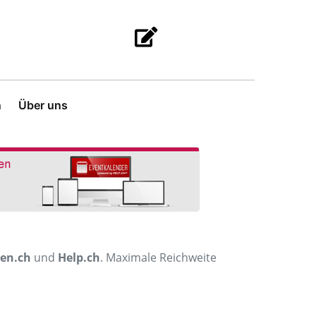
n
Über uns
men.ch
und
Help.ch
. Maximale Reichweite