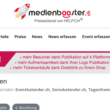
teile
Preise
News
News erfassen
Event erfasse
sen
Portalen:
Eventkalender.ch, Swisskalender.ch, Tagesthe
igabe
4. Bezahlung