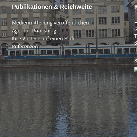
Publikationen & Reichweite
Medienmitteilung veröffentlichen
H
G
Agentur-Publishing
n
T
Ihre Vorteile auf einen Blick
8
Referenzen
i
S