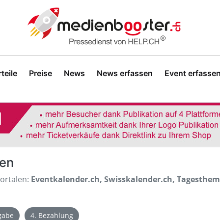
teile
Preise
News
News erfassen
Event erfasse
sen
Portalen:
Eventkalender.ch, Swisskalender.ch, Tagesthe
igabe
4. Bezahlung