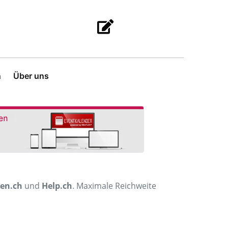
n
Über uns
men.ch
und
Help.ch
. Maximale Reichweite