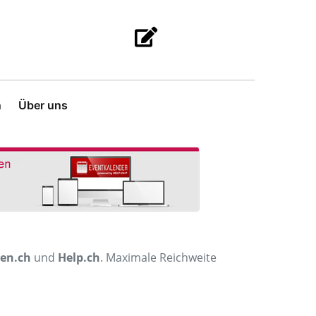
n
Über uns
men.ch
und
Help.ch
. Maximale Reichweite