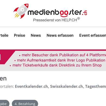
teile
Preise
News
News erfassen
Event erfasse
sen
Portalen:
Eventkalender.ch, Swisskalender.ch, Tagesthe
igabe
4. Bezahlung