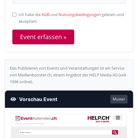
Ich habe die
AGB
und
Nutzungsbedingungen
gelesen und
akzeptiert.
Das Publizieren von Events und Veranstaltungen ist ein Service
von Medienbooster.ch, einem Angebot der HELP Media AG (seit
1996 online).
Vorschau Event
Muster