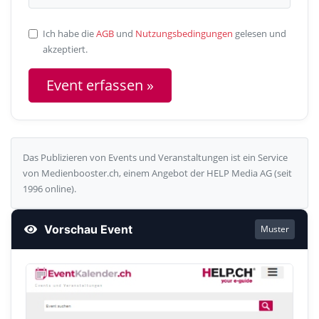
Ich habe die
AGB
und
Nutzungsbedingungen
gelesen und
akzeptiert.
Das Publizieren von Events und Veranstaltungen ist ein Service
von Medienbooster.ch, einem Angebot der HELP Media AG (seit
1996 online).
Vorschau Event
Muster