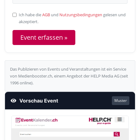
Ich habe die
AGB
und
Nutzungsbedingungen
gelesen und
akzeptiert.
Das Publizieren von Events und Veranstaltungen ist ein Service
von Medienbooster.ch, einem Angebot der HELP Media AG (seit
1996 online).
Vorschau Event
Muster