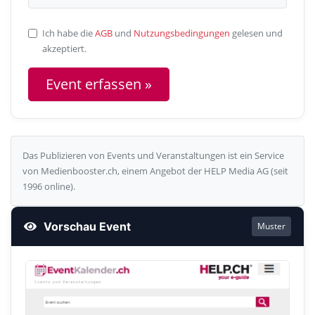
Ich habe die
AGB
und
Nutzungsbedingungen
gelesen und
akzeptiert.
Das Publizieren von Events und Veranstaltungen ist ein Service
von Medienbooster.ch, einem Angebot der HELP Media AG (seit
1996 online).
Vorschau Event
Muster