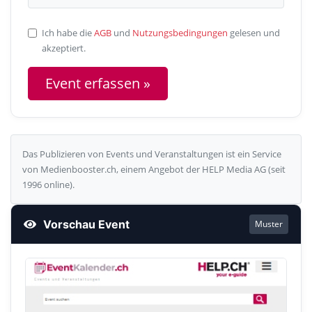
Ich habe die
AGB
und
Nutzungsbedingungen
gelesen und
akzeptiert.
Das Publizieren von Events und Veranstaltungen ist ein Service
von Medienbooster.ch, einem Angebot der HELP Media AG (seit
1996 online).
Vorschau Event
Muster