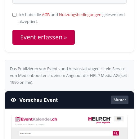
Ich habe die
AGB
und
Nutzungsbedingungen
gelesen und
akzeptiert.
Das Publizieren von Events und Veranstaltungen ist ein Service
von Medienbooster.ch, einem Angebot der HELP Media AG (seit
1996 online).
Vorschau Event
Muster