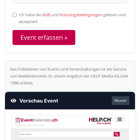
Ich habe die
AGB
und
Nutzungsbedingungen
gelesen und
akzeptiert.
Das Publizieren von Events und Veranstaltungen ist ein Service
von Medienbooster.ch, einem Angebot der HELP Media AG (seit
1996 online).
Vorschau Event
Muster